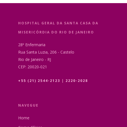
Casos Clínicos
Monografias e Teses
Rotinas da Enfermaria
Ginecologia – Lato Se
Notícias e Event
Atividades Extra-Muro
Pós-Graduação em
HOSPITAL GERAL DA SANTA CASA DA
Ginecologia Oncológic
Contato
Links
MISERICÓRDIA DO RIO DE JANEIRO
Pós-Graduação em
Mastologia – Lato Se
28ª Enfermaria
Rua Santa Luzia, 206 - Castelo
Cadastro de Interessa
Rio de Janeiro - RJ
CEP: 20020-021
+55 (21) 2544-2123
|
2220-2028
NAVEGUE
Home