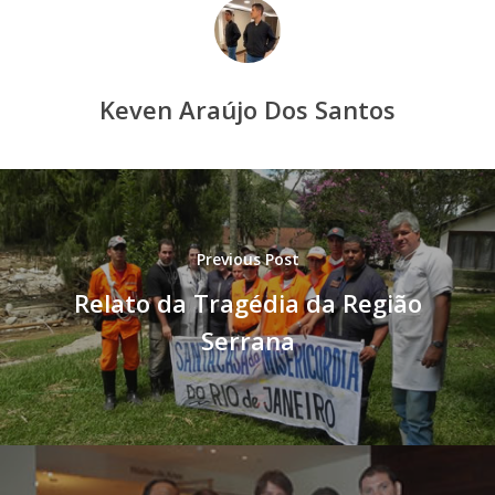
Keven Araújo Dos Santos
Previous Post
Relato da Tragédia da Região
Serrana
Home
A Instituição
Atividades do Ser
Introdução